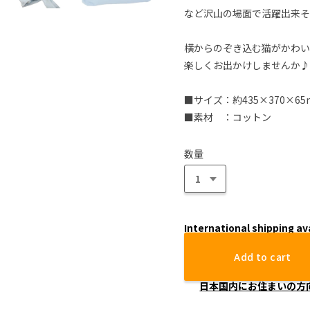
など沢山の場面で活躍出来そ
横からのぞき込む猫がかわい
楽しくお出かけしませんか♪
■サイズ：約435×370×65
■素材 ：コットン
数量
International shipping av
Add to cart
日本国内にお住まいの方