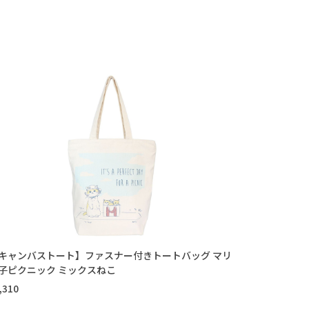
キャンバストート】ファスナー付きトートバッグ マリ
子ピクニック ミックスねこ
,310