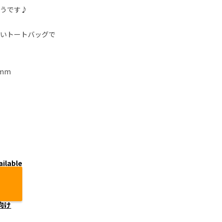
うです♪
いトートバッグで
mm
ailable
向け