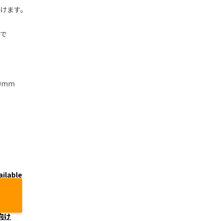
けます。
で
0mm
ailable
向け