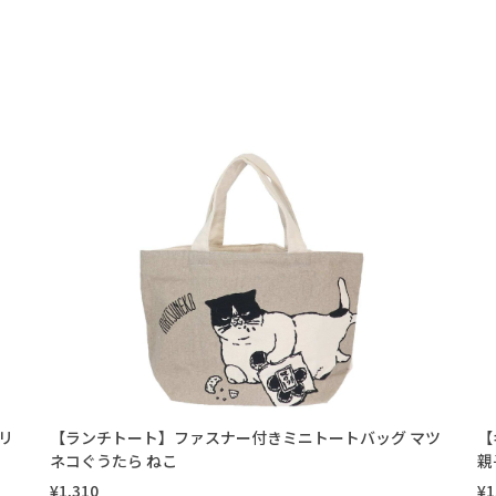
リ
【ランチトート】ファスナー付きミニトートバッグ マツ
【
ネコぐうたら ねこ
親
¥1,310
¥1