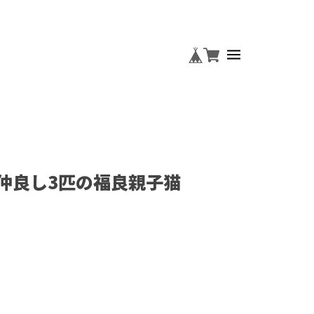
仲良し3匹の福良親子猫